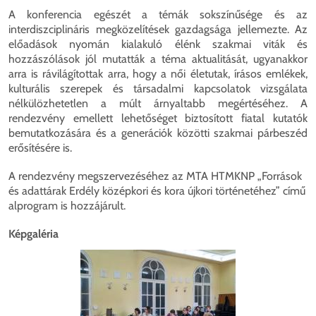
A konferencia egészét a témák sokszínűsége és az
interdiszciplináris megközelítések gazdagsága jellemezte. Az
előadások nyomán kialakuló élénk szakmai viták és
hozzászólások jól mutatták a téma aktualitását, ugyanakkor
arra is rávilágítottak arra, hogy a női életutak, írásos emlékek,
kulturális szerepek és társadalmi kapcsolatok vizsgálata
nélkülözhetetlen a múlt árnyaltabb megértéséhez. A
rendezvény emellett lehetőséget biztosított fiatal kutatók
bemutatkozására és a generációk közötti szakmai párbeszéd
erősítésére is.
A rendezvény megszervezéséhez az MTA HTMKNP „Források
és adattárak Erdély középkori és kora újkori történetéhez” című
alprogram is hozzájárult.
Képgaléria