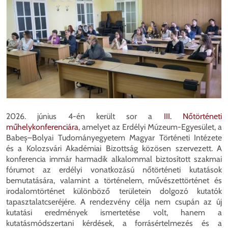
2026. június 4-én került sor a
III. Nőtörténeti
műhelykonferenciára
, amelyet az Erdélyi Múzeum-Egyesület, a
Babeș–Bolyai Tudományegyetem Magyar Történeti Intézete
és a Kolozsvári Akadémiai Bizottság közösen szervezett. A
konferencia immár harmadik alkalommal biztosított szakmai
fórumot az erdélyi vonatkozású nőtörténeti kutatások
bemutatására, valamint a történelem, művészettörténet és
irodalomtörténet különböző területein dolgozó kutatók
tapasztalatcseréjére. A rendezvény célja nem csupán az új
kutatási eredmények ismertetése volt, hanem a
kutatásmódszertani kérdések, a forrásértelmezés és a