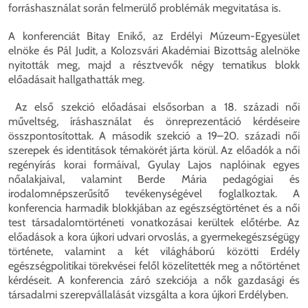
forráshasználat során felmerülő problémák megvitatása is.
A konferenciát Bitay Enikő, az Erdélyi Múzeum-Egyesület
elnöke és Pál Judit, a Kolozsvári Akadémiai Bizottság alelnöke
nyitották meg, majd a résztvevők négy tematikus blokk
előadásait hallgathatták meg.
Az első szekció előadásai elsősorban a 18. századi női
műveltség, íráshasználat és önreprezentáció kérdéseire
összpontosítottak. A második szekció a 19–20. századi női
szerepek és identitások témakörét járta körül. Az előadók a női
regényírás korai formáival, Gyulay Lajos naplóinak egyes
nőalakjaival, valamint Berde Mária pedagógiai és
irodalomnépszerűsítő tevékenységével foglalkoztak. A
konferencia harmadik blokkjában az egészségtörténet és a női
test társadalomtörténeti vonatkozásai kerültek előtérbe. Az
előadások a kora újkori udvari orvoslás, a gyermekegészségügy
története, valamint a két világháború közötti Erdély
egészségpolitikai törekvései felől közelítették meg a nőtörténet
kérdéseit. A konferencia záró szekciója a nők gazdasági és
társadalmi szerepvállalását vizsgálta a kora újkori Erdélyben.