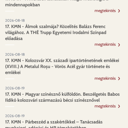
mindennapokban
megtekintés
2026-08-18
17. KMN - Álmok szalmája? Közelítés Balázs Ferenc
világához. A THÉ Trupp Egyetemi Irodalmi Színpad
előadása
megtekintés
2026-08-18
17. KMN - Kolozsvár XX. századi ipartörténetének emlékei
(XVIII.) A Metalul Roșu - Vörös Acél gyár története és
emlékei
megtekintés
2026-08-19
17. KMN - Magyar színésznő külföldön. Beszélgetés Babos
Ildikó kolozsvári származású bécsi színésznővel
megtekintés
2026-08-19
17. KMN - Párbeszéd a szakértőkkel – Tanácsadás
munkajogi, adózási és HR témakörökben,