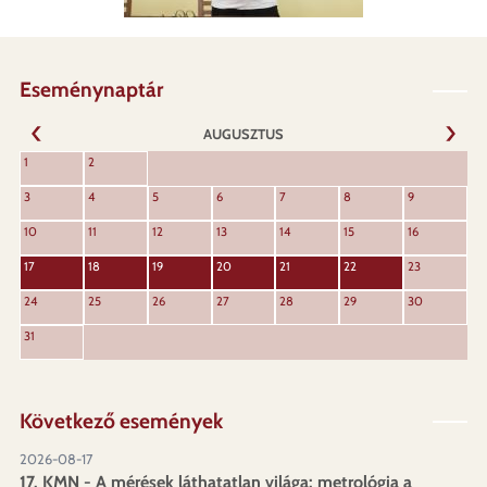
Eseménynaptár
AUGUSZTUS
KÖVET
1
2
ELŐZŐ
3
4
5
6
7
8
9
10
11
12
13
14
15
16
17
18
19
20
21
22
23
24
25
26
27
28
29
30
31
Következő események
2026-08-17
17. KMN - A mérések láthatatlan világa: metrológia a