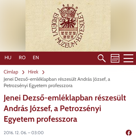
Ugrás
a
tartalomra
HU
RO
EN
Címlap
Hírek
Jenei Dezső-emléklapban részesült András József, a
Petrozsényi Egyetem professzora
Jenei Dezső-emléklapban részesült
András József, a Petrozsényi
Egyetem professzora
2016. 12. 06. – 03:00