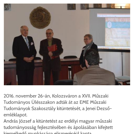
Mego
2016. november 26-án, Kolozsváron a XVII. Műszaki
Tudományos Ülésszakon adták át az EME Műszaki
Tudományok Szakosztály kitüntetését, a Jenei Dezső-
emléklapot.
András József a kitüntetést az erdélyi magyar műszaki
tudományosság fejlesztésében és ápolásában kifejtett
kiemelkedő munkássága elismeréséül kapta.