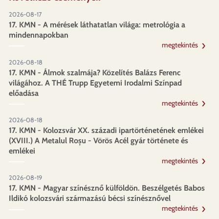
2026-08-17
17. KMN - A mérések láthatatlan világa: metrológia a
mindennapokban
megtekintés
2026-08-18
17. KMN - Álmok szalmája? Közelítés Balázs Ferenc
világához. A THÉ Trupp Egyetemi Irodalmi Színpad
előadása
megtekintés
2026-08-18
17. KMN - Kolozsvár XX. századi ipartörténetének emlékei
(XVIII.) A Metalul Roșu - Vörös Acél gyár története és
emlékei
megtekintés
2026-08-19
17. KMN - Magyar színésznő külföldön. Beszélgetés Babos
Ildikó kolozsvári származású bécsi színésznővel
megtekintés