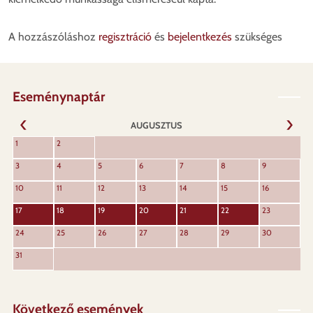
A hozzászóláshoz
regisztráció
és
bejelentkezés
szükséges
Eseménynaptár
AUGUSZTUS
KÖVET
1
2
ELŐZŐ
3
4
5
6
7
8
9
10
11
12
13
14
15
16
17
18
19
20
21
22
23
24
25
26
27
28
29
30
31
Következő események