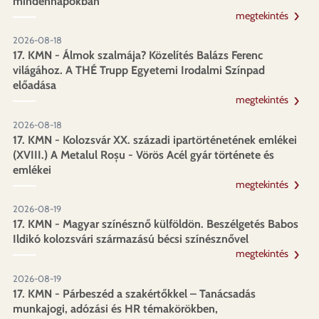
mindennapokban
megtekintés
2026-08-18
17. KMN - Álmok szalmája? Közelítés Balázs Ferenc
világához. A THÉ Trupp Egyetemi Irodalmi Színpad
előadása
megtekintés
2026-08-18
17. KMN - Kolozsvár XX. századi ipartörténetének emlékei
(XVIII.) A Metalul Roșu - Vörös Acél gyár története és
emlékei
megtekintés
2026-08-19
17. KMN - Magyar színésznő külföldön. Beszélgetés Babos
Ildikó kolozsvári származású bécsi színésznővel
megtekintés
2026-08-19
17. KMN - Párbeszéd a szakértőkkel – Tanácsadás
munkajogi, adózási és HR témakörökben,