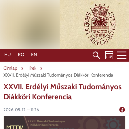
Ugrás
a
tartalomra
HU
RO
EN
Címlap
Hírek
XXVII. Erdélyi Műszaki Tudományos Diákköri Konferencia
XXVII. Erdélyi Műszaki Tudományos
Diákköri Konferencia
2026. 05. 12. – 11:26
Mego