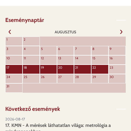
Eseménynaptár
AUGUSZTUS
KÖVET
1
2
ELŐZŐ
3
4
5
6
7
8
9
10
11
12
13
14
15
16
17
18
19
20
21
22
23
24
25
26
27
28
29
30
31
Következő események
2026-08-17
17. KMN - A mérések láthatatlan világa: metrológia a