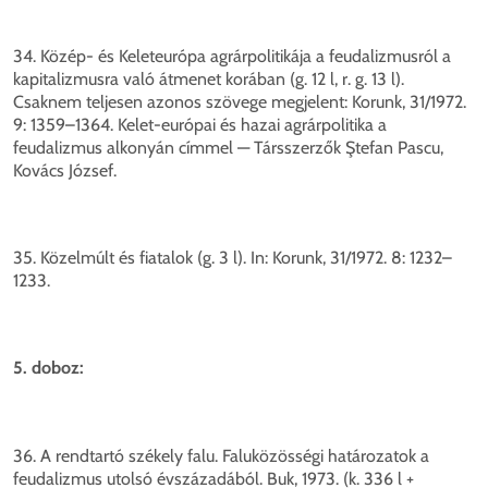
34. Közép- és Keleteurópa agrárpolitikája a feudalizmusról a
kapitalizmusra való átmenet korában (g. 12 l, r. g. 13 l).
Csaknem teljesen azonos szövege megjelent: Korunk, 31/1972.
9: 1359–1364. Kelet-európai és hazai agrárpolitika a
feudalizmus alkonyán címmel — Társszerzők Ştefan Pascu,
Kovács József.
35. Közelmúlt és fiatalok (g. 3 l). In: Korunk, 31/1972. 8: 1232–
1233.
5. doboz:
36. A rendtartó székely falu. Faluközösségi határozatok a
feudalizmus utolsó évszázadából. Buk, 1973. (k. 336 l +