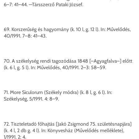
6–7: 41–44. —Társszerző Pataki József.
69. Korszerűség és hagyomány (k. 10 l, g. 12 l). In: Művelődés,
40/1991. 7–8: 41–43.
70. A székelység rendi tagozódása 1848 [–Agyagfalva–] előtt
(k. 6 l, g. 5 l). In: Művelődés, 40/1991. 2–3: 58–59.
71. More Siculorum (Székely módra) (k. 8 l, g. 6 l). In:
Székelység, 5/1991. 4: 8–9.
72. Tiszteletadó főhajtás [Jakó Zsigmond 75. születésnapjára]
(k. 4 l, 2 db g. 4 l). In: Könyvesház (Művelődés melléklete),
1/1991. 2: 4.