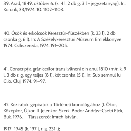
39. Arad, 1849. október 6. (k. 4 l, 2 db g. 3 l + jegyzetanyag). In:
Korunk, 33/1974. 10: 1102–1103.
40. Ősök és erkölcsök Keresztúr-fiúszékben (k. 23 l), 2 db
csonka g. 6 l). In: A Székelykeresztúri Múzeum Emlékkönyve
1974. Csíkszereda, 1974. 191–205.
41. Conscripţia grănicerilor transilvăneni din anul 1810 (m/r. k. 9
l, 3 db r. g. egy teljes (8 l), két csonka (5 l). In: Sub semnul lui
Clio. Cluj, 1974. 91–97.
42. Kéziratok, gépiratok a Történeti kronológiához (I. Ókor,
Középkor, Újkor. II. Jelenkor. Szerk. Bodor András–Csetri Elek,
Buk. 1976. — Társszerző: Imreh István.
1917–1945 (k. 197 l, r. g. 231 l);