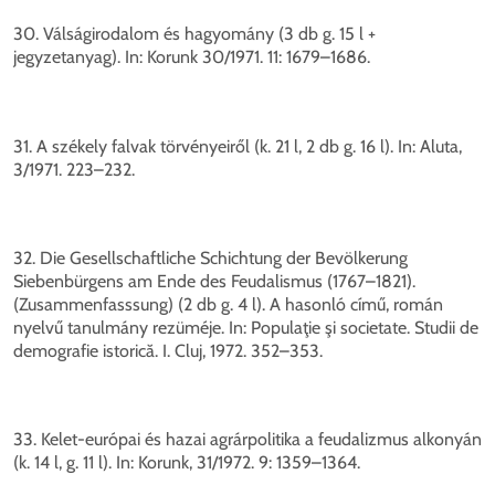
30. Válságirodalom és hagyomány (3 db g. 15 l +
jegyzetanyag). In: Korunk 30/1971. 11: 1679–1686.
31. A székely falvak törvényeiről (k. 21 l, 2 db g. 16 l). In: Aluta,
3/1971. 223–232.
32. Die Gesellschaftliche Schichtung der Bevölkerung
Siebenbürgens am Ende des Feudalismus (1767–1821).
(Zusammenfasssung) (2 db g. 4 l). A hasonló című, román
nyelvű tanulmány rezüméje. In: Populaţie şi societate. Studii de
demografie istorică. I. Cluj, 1972. 352–353.
33. Kelet-európai és hazai agrárpolitika a feudalizmus alkonyán
(k. 14 l, g. 11 l). In: Korunk, 31/1972. 9: 1359–1364.