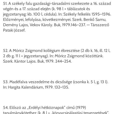
51. A székely falu gazdasági-társadalmi szerkezete a 16. század
végén és a 17. század elején (k. 98 l + táblázatok és
jegyzetanyag: kb. 100 l, cédula). In: Székely felkelés 1595–1596.
Előzményei, lefolyása, következményei. Szerk. Benkő Samu,
Demény Lajos, Vekov Károly. Buk, 1979.146–237. — Társszerző
Pataki József.
52. A Móricz Zsigmond kollégium ébresztése (2 db k. 16, ill. 12 l,
2 db g. 11 l + jegyzetanyag). In: Móricz Zsigmond közöttünk.
Szerk. Kántor Lajos. Buk, 1979. 244–254.
53. Madéfalva veszedelme és dicsősége (csonka k. 5 l, g. 13 l).
In: Hargita Kalendárium, 1979. 132–135.
54. Előszó az „Erdélyi hétköznapok” című (1979)
tanulmánykötethez (k. 8 l + „könyvcsinálgatási tervezgetések”,