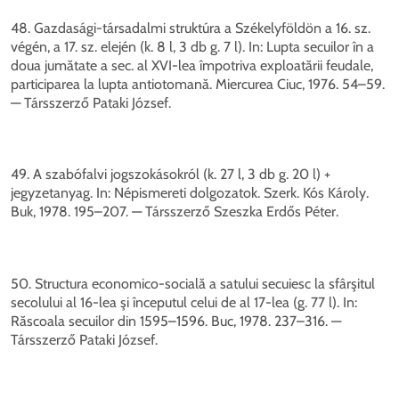
48. Gazdasági-társadalmi struktúra a Székelyföldön a 16. sz.
végén, a 17. sz. elején (k. 8 l, 3 db g. 7 l). In: Lupta secuilor în a
doua jumătate a sec. al XVI-lea împotriva exploatării feudale,
participarea la lupta antiotomană. Miercurea Ciuc, 1976. 54–59.
— Társszerző Pataki József.
49. A szabófalvi jogszokásokról (k. 27 l, 3 db g. 20 l) +
jegyzetanyag. In: Népismereti dolgozatok. Szerk. Kós Károly.
Buk, 1978. 195–207. — Társszerző Szeszka Erdős Péter.
50. Structura economico-socială a satului secuiesc la sfârşitul
secolului al 16-lea şi începutul celui de al 17-lea (g. 77 l). In:
Răscoala secuilor din 1595–1596. Buc, 1978. 237–316. —
Társszerző Pataki József.