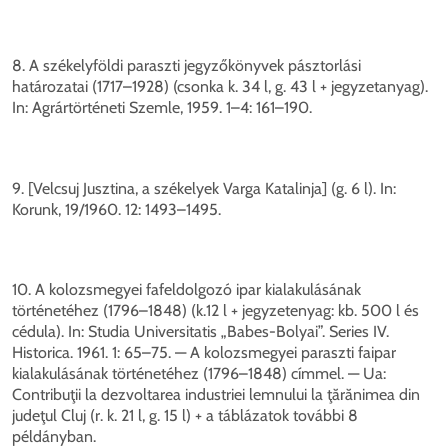
8. A székelyföldi paraszti jegyzőkönyvek pásztorlási
határozatai (1717–1928) (csonka k. 34 l, g. 43 l + jegyzetanyag).
In: Agrártörténeti Szemle, 1959. 1–4: 161–190.
9. [Velcsuj Jusztina, a székelyek Varga Katalinja] (g. 6 l). In:
Korunk, 19/1960. 12: 1493–1495.
10. A kolozsmegyei fafeldolgozó ipar kialakulásának
történetéhez (1796–1848) (k.12 l + jegyzetenyag: kb. 500 l és
cédula). In: Studia Universitatis „Babes-Bolyai”. Series IV.
Historica. 1961. 1: 65–75. — A kolozsmegyei paraszti faipar
kialakulásának történetéhez (1796–1848) címmel. — Ua:
Contribuţii la dezvoltarea industriei lemnului la ţărănimea din
judeţul Cluj (r. k. 21 l, g. 15 l) + a táblázatok további 8
példányban.