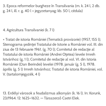
3. Epoca reformelor burgheze în Transilvania (m. k. 24 l, 2 db.
g. 24 l, ill. r. g. 40 l + jegyzetanyag: kb. 50 l, cédula)
4. Agricultura Transilvaniei (k. 7 l)
+ Tratat de istoria României (Tematică provizorie) (1957, 155 l);
Stenograma şedinţei Tratatului de Istorie a României vol. III. din
ziua de 13 februarie 1961. (g. 70 l); Comitetul de redacţie al
Tratatului de istoria României (Andrei Oţetea) levele Imreh
Istvánhoz (g, 1 l); Comitetul de redacţie al vol. VI. din Istoria
României (Dan Berindei) levelei (1978. január (g. 5 l), 1978.
április (g. 5 l) Imreh Istvánhoz; Tratatul de istoria României, vol.
V. (tartalomjegyzék, 4 l)
13. Erdélyi városok a feudalizmus alkonyán (k. 16 l). In: Korunk,
23/1964. 12: 1625–1632. — Társszerző Csetri Elek.