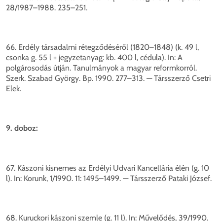
28/1987–1988. 235–251.
66. Erdély társadalmi rétegződéséről (1820–1848) (k. 49 l,
csonka g. 55 l + jegyzetanyag: kb. 400 l, cédula). In: A
polgárosodás útján. Tanulmányok a magyar reformkorról.
Szerk. Szabad György. Bp. 1990. 277–313. — Társszerző Csetri
Elek.
9. doboz:
67. Kászoni kisnemes az Erdélyi Udvari Kancellária élén (g. 10
l). In: Korunk, 1/1990. 11: 1495–1499. — Társszerző Pataki József.
68. Kuruckori kászoni szemle (g. 11 l). In: Művelődés, 39/1990.