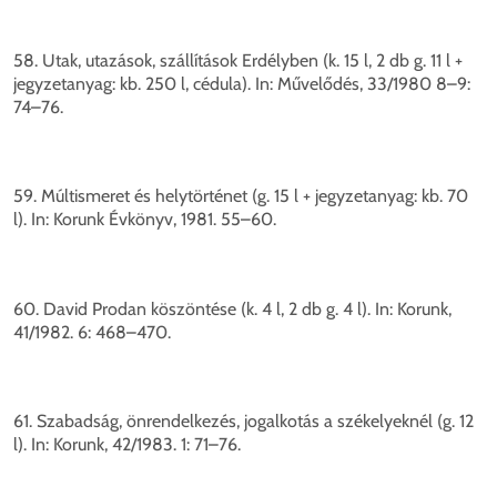
58. Utak, utazások, szállítások Erdélyben (k. 15 l, 2 db g. 11 l +
jegyzetanyag: kb. 250 l, cédula). In: Művelődés, 33/1980 8–9:
74–76.
59. Múltismeret és helytörténet (g. 15 l + jegyzetanyag: kb. 70
l). In: Korunk Évkönyv, 1981. 55–60.
60. David Prodan köszöntése (k. 4 l, 2 db g. 4 l). In: Korunk,
41/1982. 6: 468–470.
61. Szabadság, önrendelkezés, jogalkotás a székelyeknél (g. 12
l). In: Korunk, 42/1983. 1: 71–76.