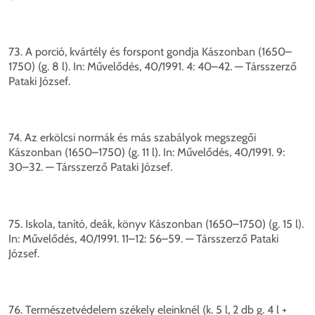
73. A porció, kvártély és forspont gondja Kászonban (1650–
1750) (g. 8 l). In: Művelődés, 40/1991. 4: 40–42. — Társszerző
Pataki József.
74. Az erkölcsi normák és más szabályok megszegői
Kászonban (1650–1750) (g. 11 l). In: Művelődés, 40/1991. 9:
30–32. — Társszerző Pataki József.
75. Iskola, tanító, deák, könyv Kászonban (1650–1750) (g. 15 l).
In: Művelődés, 40/1991. 11–12: 56–59. — Társszerző Pataki
József.
76. Természetvédelem székely eleinknél (k. 5 l, 2 db g. 4 l +