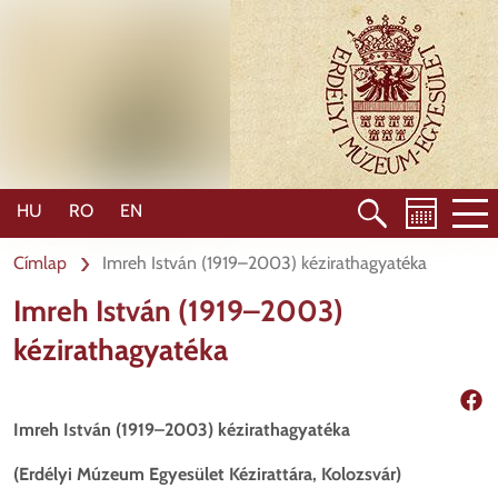
Ugrás
a
tartalomra
HU
RO
EN
Címlap
Imreh István (1919–2003) kézirathagyatéka
Imreh István (1919–2003)
kézirathagyatéka
Mego
Imreh István (1919–2003) kézirathagyatéka
(
Erdélyi Múzeum Egyesület Kézirattára, Kolozsvár)