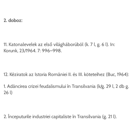
2. doboz:
11. Katonalevelek az első világháborúból (k. 7 l, g. 6 l). In:
Korunk, 23/1964. 7: 996–998.
12. Kéziratok az Istoria României II. és III. köteteihez (Buc, 1964):
1. Adâncirea crizei feudalismului în Transilvania (k/g. 29 l, 2 db g.
26 l)
2. Începuturile industriei capitaliste în Transilvania (g. 21 l).