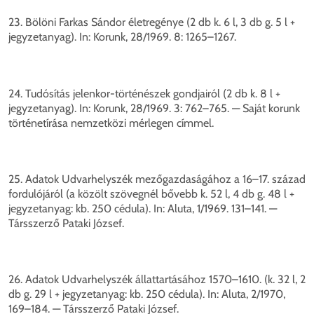
23. Bölöni Farkas Sándor életregénye (2 db k. 6 l, 3 db g. 5 l +
jegyzetanyag). In: Korunk, 28/1969. 8: 1265–1267.
24. Tudósítás jelenkor-történészek gondjairól (2 db k. 8 l +
jegyzetanyag). In: Korunk, 28/1969. 3: 762–765. — Saját korunk
történetírása nemzetközi mérlegen címmel.
25. Adatok Udvarhelyszék mezőgazdaságához a 16–17. század
fordulójáról (a közölt szövegnél bővebb k. 52 l, 4 db g. 48 l +
jegyzetanyag: kb. 250 cédula). In: Aluta, 1/1969. 131–141. —
Társszerző Pataki József.
26. Adatok Udvarhelyszék állattartásához 1570–1610. (k. 32 l, 2
db g. 29 l + jegyzetanyag: kb. 250 cédula). In: Aluta, 2/1970,
169–184. — Társszerző Pataki József.