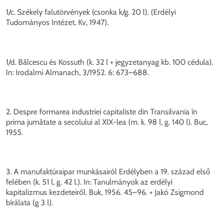
1/c. Székely falutörvények (csonka k/g. 20 l). (Erdélyi
Tudományos Intézet, Kv, 1947).
1/d. Bălcescu és Kossuth (k. 32 l + jegyzetanyag kb. 100 cédula).
In: Irodalmi Almanach, 3/1952. 6: 673–688.
2. Despre formarea industriei capitaliste din Transilvania în
prima jumătate a secolului al XIX-lea (m. k. 98 l, g. 140 l). Buc,
1955.
3. A manufaktúraipar munkásairól Erdélyben a 19. század első
felében (k. 51 l, g. 42 l.). In: Tanulmányok az erdélyi
kapitalizmus kezdeteiről. Buk, 1956. 45–96. + Jakó Zsigmond
bírálata (g 3 l).