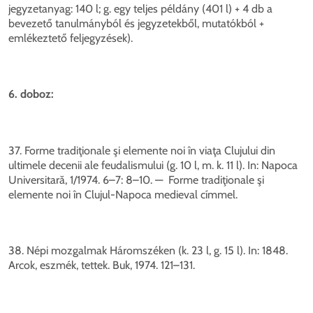
jegyzetanyag: 140 l; g. egy teljes példány (401 l) + 4 db a
bevezető tanulmányból és jegyzetekből, mutatókból +
emlékeztető feljegyzések).
6. doboz:
37. Forme tradiţionale şi elemente noi în viaţa Clujului din
ultimele decenii ale feudalismului (g. 10 l, m. k. 11 l). In: Napoca
Universitară, 1/1974. 6–7: 8–10. — Forme tradiţionale şi
elemente noi în Clujul-Napoca medieval címmel.
38. Népi mozgalmak Háromszéken (k. 23 l, g. 15 l). In: 1848.
Arcok, eszmék, tettek. Buk, 1974. 121–131.