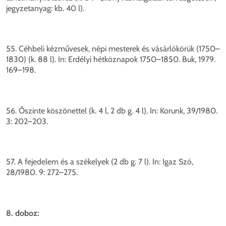
jegyzetanyag: kb. 40 l).
55. Céhbeli kézművesek, népi mesterek és vásárlókörük (1750–
1830) (k. 88 l). In: Erdélyi hétköznapok 1750–1850. Buk, 1979.
169–198.
56. Őszinte köszönettel (k. 4 l, 2 db g. 4 l). In: Korunk, 39/1980.
3: 202–203.
57. A fejedelem és a székelyek (2 db g. 7 l). In: Igaz Szó,
28/1980. 9: 272–275.
8. doboz: