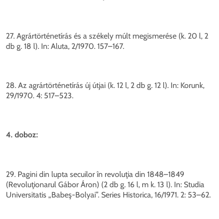
27. Agrártörténetírás és a székely múlt megismerése (k. 20 l, 2
db g. 18 l). In: Aluta, 2/1970. 157–167.
28. Az agrártörténetírás új útjai (k. 12 l, 2 db g. 12 l). In: Korunk,
29/1970. 4: 517–523.
4. doboz:
29. Pagini din lupta secuilor în revoluţia din 1848–1849
(Revoluţionarul Gábor Áron) (2 db g. 16 l, m k. 13 l). In: Studia
Universitatis „Babeş-Bolyai”. Series Historica, 16/1971. 2: 53–62.