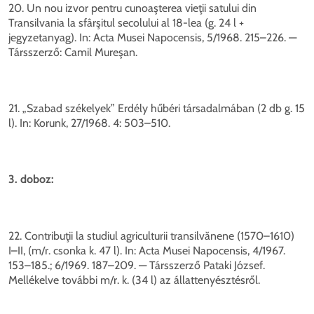
20. Un nou izvor pentru cunoaşterea vieţii satului din
Transilvania la sfârşitul secolului al 18-lea (g. 24 l +
jegyzetanyag). In: Acta Musei Napocensis, 5/1968. 215–226. —
Társszerző: Camil Mureşan.
21. „Szabad székelyek” Erdély hűbéri társadalmában (2 db g. 15
l). In: Korunk, 27/1968. 4: 503–510.
3. doboz:
22. Contribuţii la studiul agriculturii transilvănene (1570–1610)
I–II, (m/r. csonka k. 47 l). In: Acta Musei Napocensis, 4/1967.
153–185.; 6/1969. 187–209. — Társszerző Pataki József.
Mellékelve további m/r. k. (34 l) az állattenyésztésről.