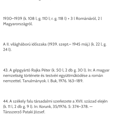
1930–1939 (k. 108 l, g. 110 l; r. g. 118 l) + 3 l Romániáról, 2 l
Magyarországról.
A II. világháború időszaka (1939. szept.– 1945 máj.) (k. 22 l, g.
24 l).
43. A gépgyártó Rajka Péter (k. 50 l, 2 db g. 30 l). In: A magyar
nemzetiség története és testvéri együttműködése a román
nemzettel. Tanulmányok. I. Buk, 1976. 163–189.
44. A székely falu társadalmi szerkezete a XVII. század elején
(k. 11 l, 2 db g. 9 l). In: Korunk, 35/1976. 5: 374–378. —
Társszerző Pataki József.