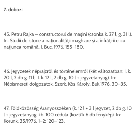
7. doboz:
45. Petru Rajka – constructorul de maşini (csonka k. 27 l, g. 31 l).
In: Studii de istorie a naţionalităţii maghiare şi a înfrăţirii ei cu
naţiunea română. I. Buc, 1976. 155–180.
46. Jegyzetek néprajzról és történelemről (két változatban: I. k.
20 l, 2 db g. 11 l; II. k. 12 l, 2 db g. 10 l + jegyzetanyag). In:
Népismereti dolgozatok. Szerk. Kós Károly. Buk,1976. 30–35.
47. Földközösség Aranyosszéken (k. 12 l + 3 l jegyzet, 2 db g. 10
l + jegyzetanyag: kb. 100 cédula (köztük 6 db fénykép). In:
Korunk, 35/1976. 1–2: 120–123.