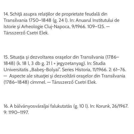
14. Schiţă asupra relaţiilor de proprietate feudală din
Transilvania 1750–1848 (g. 24 l). In: Anuarul Institutului de
Istorie şi Arheologie Cluj-Napoca, 9/1966. 109–125. —
Társszerző Csetri Elek.
15. Situaţia şi dezvoltarea oraşelor din Transilvania (1786–
1848) (k. 18 l, 3 db g. 21 l + jegyzetanyag). In: Studia
Universitatis „Babeş-Bolyai”. Series Historia, 11/1966. 2: 61–76.
— Aspecte ale situaţiei şi dezvoltării oraşelor din Transilvania
(1786–1848) címmel. — Társszerző Csetri Elek.
16. A bálványosváraljai falukutatás (g. 10 l). In: Korunk, 26/1967.
9: 1190–1197.