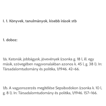
I. 1. Könyvek, tanulmányok, kisebb írások stb
1. doboz:
1/a. Katonák, jobbágyok, jövevények (csonka g. 18 l, ill. egy
másik, szövegében nagyvonalakban azonos k. 45 l, g. 38 l). In:
Társadalomtudomány és politika, 1/1946. 42–66.
1/b. A vagyonszerzés megítélése Sepsibodokon (csonka k. 10 l,
g. 8 l). In: Társadalomtudomány és politika, 1/1946. 157–166.