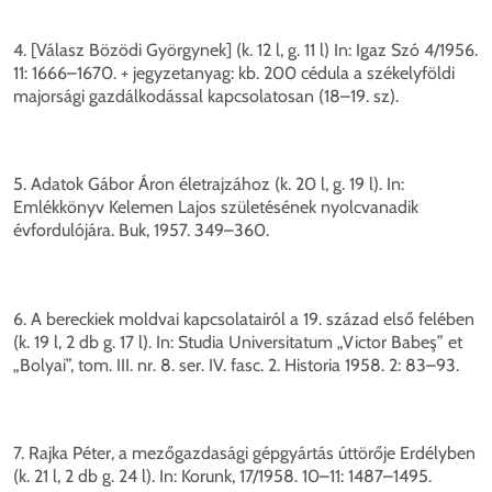
4. [Válasz Bözödi Györgynek] (k. 12 l, g. 11 l) In: Igaz Szó 4/1956.
11: 1666–1670. + jegyzetanyag: kb. 200 cédula a székelyföldi
majorsági gazdálkodással kapcsolatosan (18–19. sz).
5. Adatok Gábor Áron életrajzához (k. 20 l, g. 19 l). In:
Emlékkönyv Kelemen Lajos születésének nyolcvanadik
évfordulójára. Buk, 1957. 349–360.
6. A bereckiek moldvai kapcsolatairól a 19. század első felében
(k. 19 l, 2 db g. 17 l). In: Studia Universitatum „Victor Babeş” et
„Bolyai”, tom. III. nr. 8. ser. IV. fasc. 2. Historia 1958. 2: 83–93.
7. Rajka Péter, a mezőgazdasági gépgyártás úttörője Erdélyben
(k. 21 l, 2 db g. 24 l). In: Korunk, 17/1958. 10–11: 1487–1495.