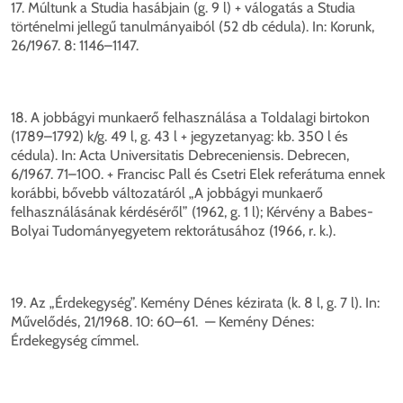
17. Múltunk a Studia hasábjain (g. 9 l) + válogatás a Studia
történelmi jellegű tanulmányaiból (52 db cédula). In: Korunk,
26/1967. 8: 1146–1147.
18. A jobbágyi munkaerő felhasználása a Toldalagi birtokon
(1789–1792) k/g. 49 l, g. 43 l + jegyzetanyag: kb. 350 l és
cédula). In: Acta Universitatis Debreceniensis. Debrecen,
6/1967. 71–100. + Francisc Pall és Csetri Elek referátuma ennek
korábbi, bővebb változatáról „A jobbágyi munkaerő
felhasználásának kérdéséről” (1962, g. 1 l); Kérvény a Babes-
Bolyai Tudományegyetem rektorátusához (1966, r. k.).
19. Az „Érdekegység”. Kemény Dénes kézirata (k. 8 l, g. 7 l). In:
Művelődés, 21/1968. 10: 60–61. — Kemény Dénes:
Érdekegység címmel.