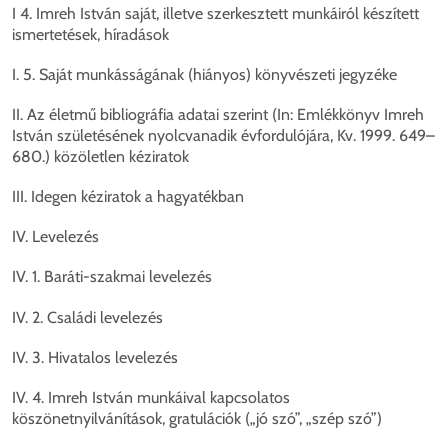
I 4. Imreh István saját, illetve szerkesztett munkáiról készített
ismertetések, híradások
I. 5. Saját munkásságának (hiányos) könyvészeti jegyzéke
II. Az életmű bibliográfia adatai szerint (In: Emlékkönyv Imreh
István születésének nyolcvanadik évfordulójára, Kv. 1999. 649–
680.) közöletlen kéziratok
III. Idegen kéziratok a hagyatékban
IV. Levelezés
IV. 1. Baráti-szakmai levelezés
IV. 2. Családi levelezés
IV. 3. Hivatalos levelezés
IV. 4. Imreh István munkáival kapcsolatos
köszönetnyilvánítások, gratulációk („jó szó”, „szép szó”)