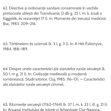
62. Directive şi ordonanţe sanitare consemnate în vechile
protocoale săteşti din Transilvania (2 db g. 25 l, m. k. (csak a
függelék, és rezüméje) 17 l). In: Momente din trecutul medicinii.
Buc, 1983. 209–216.
63. Történelem és számok (k. 3 l, g. 3 l). In: A Hét Évkönyve,
1984. 188–189.
64. Despre unele caracteristici ale statutelor rurale secuieşti (k.
50 l, m g. 21 l). In: Civilizaţie medievală şi modernă
românească. Studii istorice. Cluj, 1985. 116–131. — Caracteristici
ale statutelor rurale secuieşti címmel.
65. Răzmeriţe secuieşti (1762–1764) (k. 37 l, m. k. 23 l, ill. g. 21 l).
In: Anuarul Institutului de Istorie şi Arheologie Cluj-Napoca,