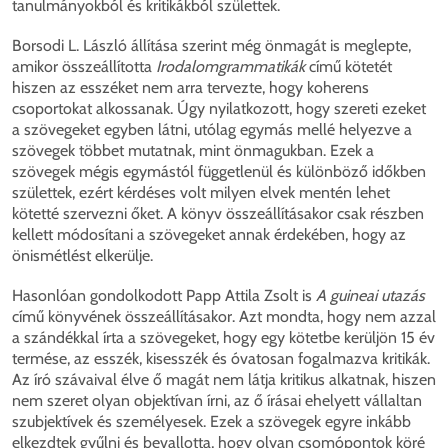
tanulmányokból és kritikákból születtek.
Borsodi L. László állítása szerint még önmagát is meglepte,
amikor összeállította
Irodalomgrammatikák
című kötetét
hiszen az esszéket nem arra tervezte, hogy koherens
csoportokat alkossanak. Úgy nyilatkozott, hogy szereti ezeket
a szövegeket egyben látni, utólag egymás mellé helyezve a
szövegek többet mutatnak, mint önmagukban. Ezek a
szövegek mégis egymástól függetlenül és különböző időkben
születtek, ezért kérdéses volt milyen elvek mentén lehet
kötetté szervezni őket. A könyv összeállításakor csak részben
kellett módosítani a szövegeket annak érdekében, hogy az
önismétlést elkerülje.
Hasonlóan gondolkodott Papp Attila Zsolt is
A guineai utazás
című könyvének összeállításakor. Azt mondta, hogy nem azzal
a szándékkal írta a szövegeket, hogy egy kötetbe kerüljön 15 év
termése, az esszék, kisesszék és óvatosan fogalmazva kritikák.
Az író szávaival élve ő magát nem látja kritikus alkatnak, hiszen
nem szeret olyan objektívan írni, az ő írásai ehelyett vállaltan
szubjektívek és személyesek. Ezek a szövegek egyre inkább
elkezdtek gyűlni és bevallotta, hogy olyan csomópontok köré