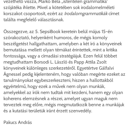
vezethető vissza, Markó Béla „istentelen grammatika”
szójátéka ihlette. Mivel a kötetében sok irodalomelméleti
korszakot csoportosít, ezért az
Irodalomgrammatikák
címet
találta megfelelő választásnak.
Összegezve, az 5. SepsiBook keretein belül május 15-én
szórakoztató, helyenként humoros, de mégis komoly
beszélgetést hallgathattam, amelyben a két író a könyveinek
bemutatása mellett olyan témákat érintettek, mint a kritika
fontossága, vagy a címadási stratégiájuk. Ezen felül többet
megtudhattam Borsodi L. László és Papp Attila Zsolt
könyveinek különleges szerkezetéről. Egyetértve Gálfalvi
Ágnessel pedig kijelenteném, hogy valóban megérte ezeket az
tanulmányokat egybeszerkeszteni, hiszen a hallottakból
egyértelmű, hogy ezek a művek nem olyan munkák,
amelyekkel az írók nem tudtak mit kezdeni, hanem egy olyan
koherens elemzésnek a részei, amelyet ugyan maguk nem
terveztek meg előre, mégis megmutatkozik benne a munkájuk
és a kutatási területük iránt érzett szenvedély.
Pakucs András