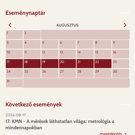
Eseménynaptár
AUGUSZTUS
KÖVET
1
2
ELŐZŐ
3
4
5
6
7
8
9
10
11
12
13
14
15
16
17
18
19
20
21
22
23
24
25
26
27
28
29
30
31
Következő események
2026-08-17
17. KMN - A mérések láthatatlan világa: metrológia a
mindennapokban
megtekintés