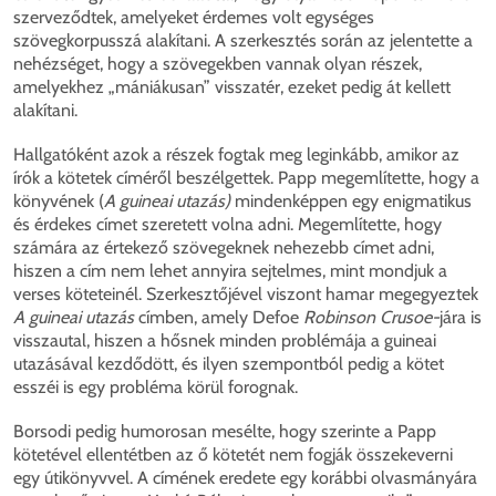
szerveződtek, amelyeket érdemes volt egységes
szövegkorpusszá alakítani. A szerkesztés során az jelentette a
nehézséget, hogy a szövegekben vannak olyan részek,
amelyekhez „mániákusan” visszatér, ezeket pedig át kellett
alakítani.
Hallgatóként azok a részek fogtak meg leginkább, amikor az
írók a kötetek címéről beszélgettek. Papp megemlítette, hogy a
könyvének (
A guineai utazás)
mindenképpen egy enigmatikus
és érdekes címet szeretett volna adni. Megemlítette, hogy
számára az értekező szövegeknek nehezebb címet adni,
hiszen a cím nem lehet annyira sejtelmes, mint mondjuk a
verses köteteinél. Szerkesztőjével viszont hamar megegyeztek
A guineai utazás
címben, amely Defoe
Robinson Crusoe-
jára is
visszautal, hiszen a hősnek minden problémája a guineai
utazásával kezdődött, és ilyen szempontból pedig a kötet
esszéi is egy probléma körül forognak.
Borsodi pedig humorosan mesélte, hogy szerinte a Papp
kötetével ellentétben az ő kötetét nem fogják összekeverni
egy útikönyvvel. A címének eredete egy korábbi olvasmányára