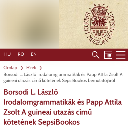
Ugrás
a
tartalomra
HU
RO
EN
Címlap
Hírek
Borsodi L. László Irodalomgrammatikák és Papp Attila Zsolt A
guineai utazás című kötetének SepsiBookos bemutatójáról
Borsodi L. László
Irodalomgrammatikák és Papp Attila
Zsolt A guineai utazás című
kötetének SepsiBookos