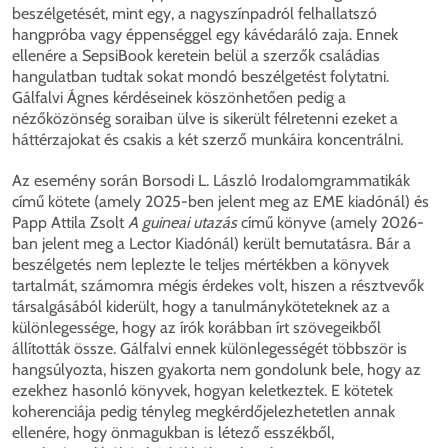
beszélgetését, mint egy, a nagyszínpadról felhallatszó
hangpróba vagy éppenséggel egy kávédaráló zaja. Ennek
ellenére a SepsiBook keretein belül a szerzők családias
hangulatban tudtak sokat mondó beszélgetést folytatni.
Gálfalvi Ágnes kérdéseinek köszönhetően pedig a
nézőközönség soraiban ülve is sikerült félretenni ezeket a
háttérzajokat és csakis a két szerző munkáira koncentrálni.
Az esemény során Borsodi L. László Irodalomgrammatikák
című kötete (amely 2025-ben jelent meg az EME kiadónál) és
Papp Attila Zsolt
A guineai utazás
című könyve (amely 2026-
ban jelent meg a Lector Kiadónál) került bemutatásra. Bár a
beszélgetés nem leplezte le teljes mértékben a könyvek
tartalmát, számomra mégis érdekes volt, hiszen a résztvevők
társalgásából kiderült, hogy a tanulmányköteteknek az a
különlegessége, hogy az írók korábban írt szövegeikből
állították össze. Gálfalvi ennek különlegességét többször is
hangsúlyozta, hiszen gyakorta nem gondolunk bele, hogy az
ezekhez hasonló könyvek, hogyan keletkeztek. E kötetek
koherenciája pedig tényleg megkérdőjelezhetetlen annak
ellenére, hogy önmagukban is létező esszékből,