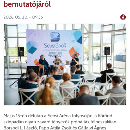
bemutatójáról
2026. 05. 20. – 09:35
Mego
Május 15-én délután a Sepsi Aréna folyosóján, a Körönd
színpadán olyan zavaró tényezők próbálták félbeszakítani
Borsodi L. László, Papp Attila Zsolt és Gálfalvi Ágnes