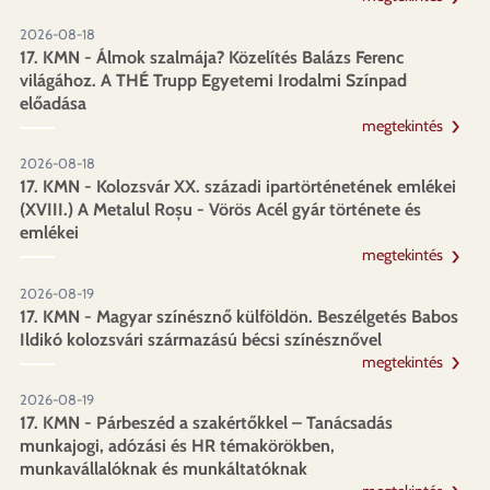
2026-08-18
17. KMN - Álmok szalmája? Közelítés Balázs Ferenc
világához. A THÉ Trupp Egyetemi Irodalmi Színpad
előadása
megtekintés
2026-08-18
17. KMN - Kolozsvár XX. századi ipartörténetének emlékei
(XVIII.) A Metalul Roșu - Vörös Acél gyár története és
emlékei
megtekintés
2026-08-19
17. KMN - Magyar színésznő külföldön. Beszélgetés Babos
Ildikó kolozsvári származású bécsi színésznővel
megtekintés
2026-08-19
17. KMN - Párbeszéd a szakértőkkel – Tanácsadás
munkajogi, adózási és HR témakörökben,
munkavállalóknak és munkáltatóknak